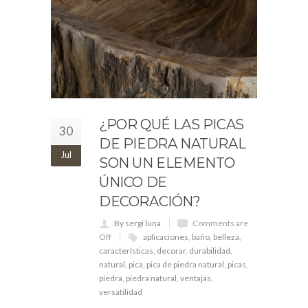
¿POR QUÉ LAS PICAS
30
DE PIEDRA NATURAL
Jul
SON UN ELEMENTO
ÚNICO DE
DECORACIÓN?
By sergi luna
Comments are
Off
aplicaciones
,
baño
,
belleza
,
características
,
decorar
,
durabilidad
,
natural
,
pica
,
pica de piedra natural
,
picas
,
piedra
,
piedra natural
,
ventajas
,
versatilidad