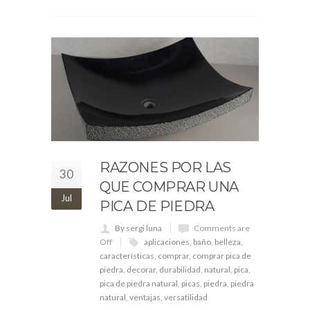
RAZONES POR LAS
30
QUE COMPRAR UNA
Jul
PICA DE PIEDRA
By sergi luna
Comments are
Off
aplicaciones
,
baño
,
belleza
,
características
,
comprar
,
comprar pica de
piedra
,
decorar
,
durabilidad
,
natural
,
pica
,
pica de piedra natural
,
picas
,
piedra
,
piedra
natural
,
ventajas
,
versatilidad