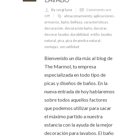
By sergi luna
Comments are
Off
almacenamiento
,
aplicaciones
,
armarios
,
baño
,
belleza
,
características
,
decoración
,
decoración baño
,
decorar
,
decorar lavabo
,
durabilidad
,
estilo
,
lavabo
,
natural
,
pica
,
pica de piedra natural
,
ventajas
,
versatilidad
Bienvenido un día más al blog de
The Marmol, tu empresa
especializada en todo tipo de
picas y diseños de baños. En la
nueva entrada de hoy hablaremos
sobre todos aquellos factores
que podemos utilizar para sacar
el máximo partido a nuestra
estancia con la ayuda de la mejor
decoración para lavabos. El baño