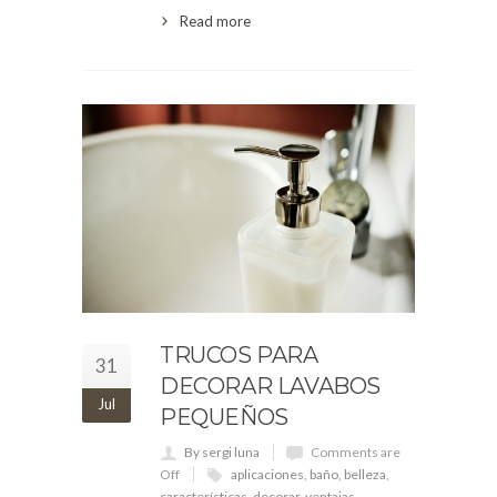
Read more
TRUCOS PARA
31
DECORAR LAVABOS
Jul
PEQUEÑOS
By sergi luna
Comments are
Off
aplicaciones
,
baño
,
belleza
,
características
,
decorar
,
ventajas