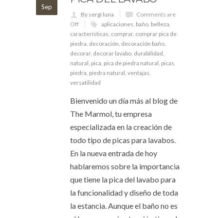
Sep
By sergi luna
Comments are
Off
aplicaciones
,
baño
,
belleza
,
características
,
comprar
,
comprar pica de
piedra
,
decoración
,
decoración baño
,
decorar
,
decorar lavabo
,
durabilidad
,
natural
,
pica
,
pica de piedra natural
,
picas
,
piedra
,
piedra natural
,
ventajas
,
versatilidad
Bienvenido un día más al blog de
The Marmol, tu empresa
especializada en la creación de
todo tipo de picas para lavabos.
En la nueva entrada de hoy
hablaremos sobre la importancia
que tiene la pica del lavabo para
la funcionalidad y diseño de toda
la estancia. Aunque el baño no es