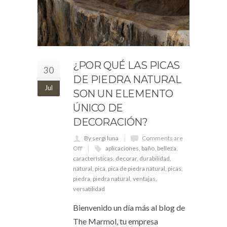
¿POR QUÉ LAS PICAS
30
DE PIEDRA NATURAL
Jul
SON UN ELEMENTO
ÚNICO DE
DECORACIÓN?
By sergi luna
Comments are
Off
aplicaciones
,
baño
,
belleza
,
características
,
decorar
,
durabilidad
,
natural
,
pica
,
pica de piedra natural
,
picas
,
piedra
,
piedra natural
,
ventajas
,
versatilidad
Bienvenido un día más al blog de
The Marmol, tu empresa