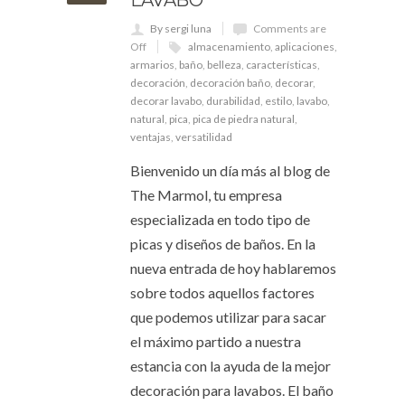
By sergi luna
Comments are
Off
almacenamiento
,
aplicaciones
,
armarios
,
baño
,
belleza
,
características
,
decoración
,
decoración baño
,
decorar
,
decorar lavabo
,
durabilidad
,
estilo
,
lavabo
,
natural
,
pica
,
pica de piedra natural
,
ventajas
,
versatilidad
Bienvenido un día más al blog de
The Marmol, tu empresa
especializada en todo tipo de
picas y diseños de baños. En la
nueva entrada de hoy hablaremos
sobre todos aquellos factores
que podemos utilizar para sacar
el máximo partido a nuestra
estancia con la ayuda de la mejor
decoración para lavabos. El baño