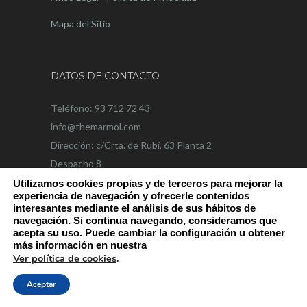
Mapa del Sitio
DATOS DE CONTACTO
Teléfono: 93 712 72 43
info@themarmol.com
Dirección: c/Crta. de Rubí, 63 Planta 2
Despacho 8
68191 Rubí
Utilizamos cookies propias y de terceros para mejorar la
experiencia de navegación y ofrecerle contenidos
interesantes mediante el análisis de sus hábitos de
navegación. Si continua navegando, consideramos que
acepta su uso. Puede cambiar la configuración u obtener
más información en nuestra
Ver política de cookies
.
Web desarrollada y diseñada por la agencia de
marketing digital
OnlineVallès.com
Aceptar