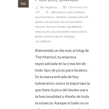
Sep
By sergi luna
Comments are
Off
aplicaciones
,
baño
,
belleza
,
características
,
comprar
,
comprar pica de
piedra
,
decoración
,
decoración baño
,
decorar
,
decorar lavabo
,
durabilidad
,
natural
,
pica
,
pica de piedra natural
,
picas
,
piedra
,
piedra natural
,
ventajas
,
versatilidad
Bienvenido un día más al blog de
The Marmol, tu empresa
especializada en la creación de
todo tipo de picas para lavabos.
En la nueva entrada de hoy
hablaremos sobre la importancia
que tiene la pica del lavabo para
la funcionalidad y diseño de toda
la estancia. Aunque el baño no es