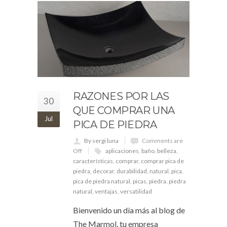
RAZONES POR LAS
30
QUE COMPRAR UNA
Jul
PICA DE PIEDRA
By sergi luna
Comments are
Off
aplicaciones
,
baño
,
belleza
,
características
,
comprar
,
comprar pica de
piedra
,
decorar
,
durabilidad
,
natural
,
pica
,
pica de piedra natural
,
picas
,
piedra
,
piedra
natural
,
ventajas
,
versatilidad
Bienvenido un día más al blog de
The Marmol, tu empresa