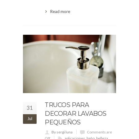
Read more
TRUCOS PARA
31
DECORAR LAVABOS
Jul
PEQUEÑOS
By sergi luna
Comments are
Off
aplicaciones
,
baño
,
belleza
,