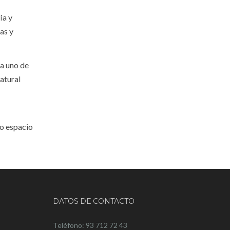
ia y
as y
da uno de
atural
ro espacio
DATOS DE CONTACTO
Teléfono: 93 712 72 43