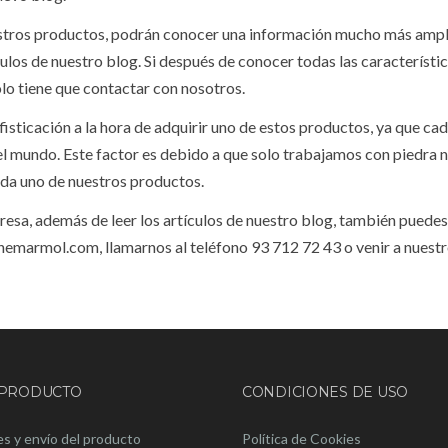
uestros productos, podrán conocer una información mucho más ampl
culos de nuestro blog. Si después de conocer todas las característic
lo tiene que contactar con nosotros.
isticación a la hora de adquirir uno de estos productos, ya que ca
 el mundo. Este factor es debido a que solo trabajamos con piedra n
ada uno de nuestros productos.
esa, además de leer los artículos de nuestro blog, también puedes
hemarmol.com, llamarnos al teléfono 93 712 72 43 o venir a nuest
 PRODUCTO
CONDICIONES DE USO
s y envío del producto
Política de Cookies