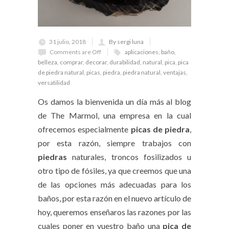
31 julio, 2018
By sergi luna
Comments are Off
aplicaciones
,
baño
,
belleza
,
comprar
,
decorar
,
durabilidad
,
natural
,
pica
,
pica
de piedra natural
,
picas
,
piedra
,
piedra natural
,
ventajas
,
versatilidad
Os damos la bienvenida un día más al blog
de The Marmol, una empresa en la cual
ofrecemos especialmente
picas de piedra
,
por esta razón, siempre trabajos con
piedras
naturales, troncos fosilizados u
otro tipo de fósiles, ya que creemos que una
de las opciones más adecuadas para los
baños, por esta razón en el nuevo artículo de
hoy, queremos enseñaros las razones por las
cuales poner en vuestro baño una
pica de