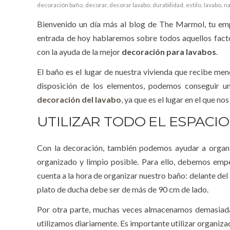
decoración baño
,
decorar
,
decorar lavabo
,
durabilidad
,
estilo
,
lavabo
,
na
Bienvenido un día más al blog de The Marmol, tu emp
entrada de hoy hablaremos sobre todos aquellos facto
con la ayuda de la mejor
decoración para lavabos
.
El baño es el lugar de nuestra vivienda que recibe me
disposición de los elementos, podemos conseguir un
decoración del lavabo
, ya que es el lugar en el que n
UTILIZAR TODO EL ESPACIO
Con la decoración, también podemos ayudar a organi
organizado y limpio posible. Para ello, debemos emp
cuenta a la hora de organizar nuestro baño: delante del
plato de ducha debe ser de más de 90 cm de lado.
Por otra parte, muchas veces almacenamos demasiadas
utilizamos diariamente. Es importante utilizar organiz