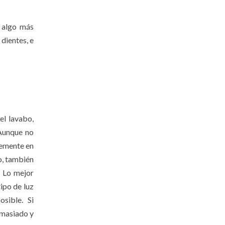
algo más
 dientes, e
el lavabo,
 Aunque no
lemente en
o, también
. Lo mejor
ipo de luz
sible. Si
emasiado y