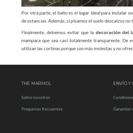
Por otra parte, el baño es el lugar ideal para instalar s
de estancias. Además, si pisamos el suelo descalzos n
Finalmente, debemos evitar que la
decoración del 
mampara que sea casi totalmente transparente. De e
utilizan las cortinas porque son más molestas y no ofre
THE MARMOL
ENVÍO Y
Sobre nosotros
Condicione
Preguntas frecuentes
Garantias 