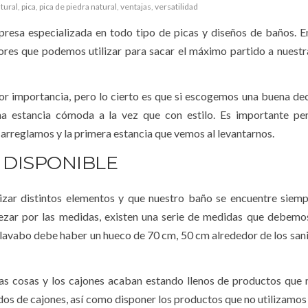
tural
,
pica
,
pica de piedra natural
,
ventajas
,
versatilidad
resa especializada en todo tipo de picas y diseños de baños. E
res que podemos utilizar para sacar el máximo partido a nuestr
nor importancia, pero lo cierto es que si escogemos una buena de
a estancia cómoda a la vez que con estilo. Es importante pen
os arreglamos y la primera estancia que vemos al levantarnos.
 DISPONIBLE
zar distintos elementos y que nuestro baño se encuentre siem
ezar por las medidas, existen una serie de medidas que debemo
 lavabo debe haber un hueco de 70 cm, 50 cm alrededor de los sanit
 cosas y los cajones acaban estando llenos de productos que n
ados de cajones, así como disponer los productos que no utilizamo