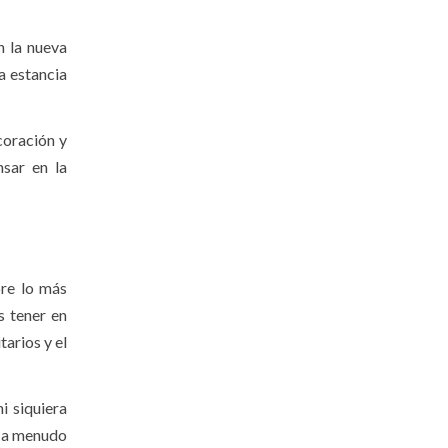
n la nueva
a estancia
coración y
sar en la
pre lo más
s tener en
arios y el
i siquiera
s a menudo