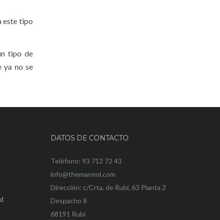
a este tipo
n tipo de
 ya no se
DATOS DE CONTACTO
Teléfono: 93 712 72 43
info@themarmol.com
Dirección: c/Crta. de Rubí, 63 Planta 2
ad
Despacho 8
68191 Rubí