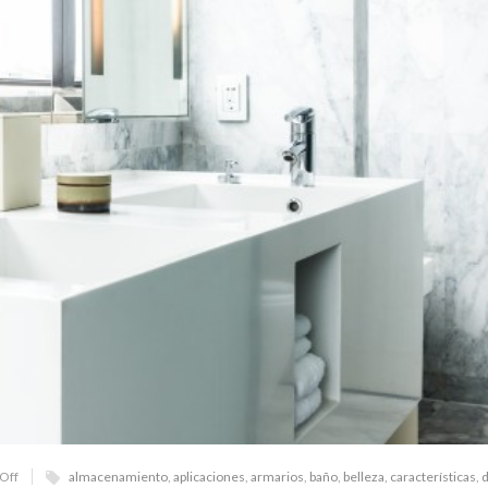
Off
almacenamiento
,
aplicaciones
,
armarios
,
baño
,
belleza
,
características
,