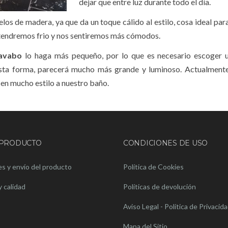
dejar que entre luz durante todo el día.
uelos de madera, ya que da un toque cálido al estilo, cosa ideal par
o tendremos frio y nos sentiremos más cómodos.
lavabo
lo haga más pequeño, por lo que es necesario escoger u
sta forma, parecerá mucho más grande y luminoso. Actualmente
cen mucho estilo a nuestro baño.
 PRODUCTO
CONDICIONES DE USO
s y envío del producto
Política de Cookies
y calidad
Políticas de devolución
Aviso Legal - Política de Privacid
Mapa del Sitio