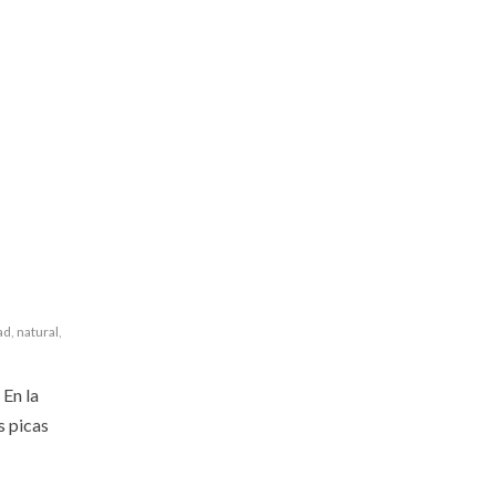
ad
,
natural
,
 En la
s picas