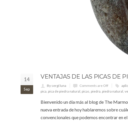
VENTAJAS DE LAS PICAS DE 
14
By sergi luna
Comments are Off
apli
Sep
pica
,
pica de piedra natural
,
picas
,
piedra
,
piedra natural
,
ve
Bienvenido un día más al blog de The Marmol,
nueva entrada de hoy hablaremos sobre cuáles 
convencionales que podemos encontrar en el 