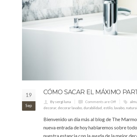
CÓMO SACAR EL MÁXIMO PART
19
By sergi luna
Comments are Off
alm
Sep
decorar
,
decorar lavabo
,
durabilidad
,
estilo
,
lavabo
,
natura
Bienvenido un día más al blog de The Marmol,
nueva entrada de hoy hablaremos sobre todos
nuestra estancia con la ayuda de la mejor dec