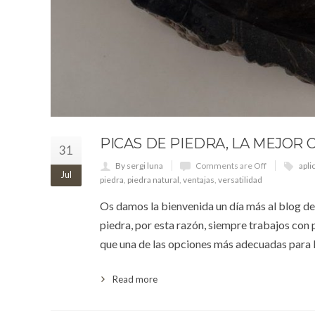
PICAS DE PIEDRA, LA MEJOR
31
By sergi luna
Comments are Off
apli
Jul
piedra
,
piedra natural
,
ventajas
,
versatilidad
Os damos la bienvenida un día más al blog d
piedra, por esta razón, siempre trabajos con p
que una de las opciones más adecuadas para l
Read more