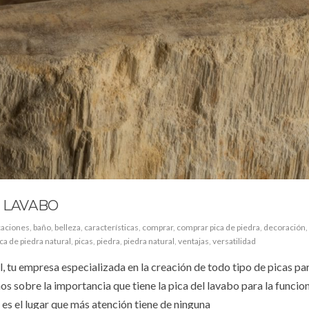
L LAVABO
caciones
,
baño
,
belleza
,
características
,
comprar
,
comprar pica de piedra
,
decoración
,
ica de piedra natural
,
picas
,
piedra
,
piedra natural
,
ventajas
,
versatilidad
 tu empresa especializada en la creación de todo tipo de picas pa
s sobre la importancia que tiene la pica del lavabo para la funcio
 es el lugar que más atención tiene de ninguna