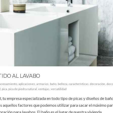
IDO AL LAVABO
acenamiento
,
aplicaciones
,
armarios
,
baño
,
belleza
,
características
,
decoración
,
deco
l
,
pica
,
pica de piedra natural
,
ventajas
,
versatilidad
 tu empresa especializada en todo tipo de picas y diseños de baño
 aquellos factores que podemos utilizar para sacar el máximo par
oración para lavabos. El baño es el lugar de nuestra vivienda