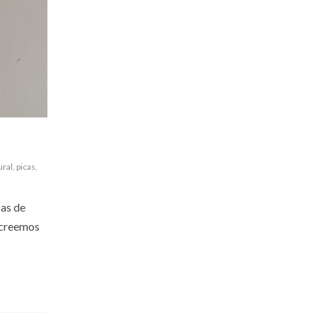
ural
,
picas
,
cas de
e creemos